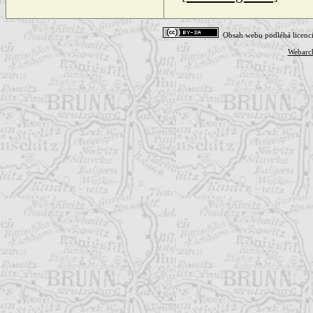
Obsah webu podléhá licenc
Webarc