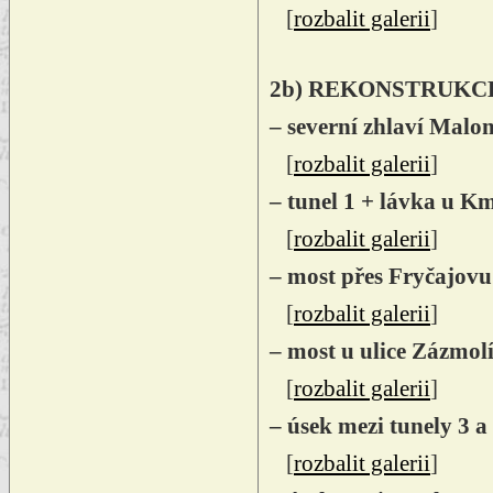
[
rozbalit galerii
]
2b) REKONSTRUKCE
– severní zhlaví Malo
[
rozbalit galerii
]
– tunel 1 + lávka u K
[
rozbalit galerii
]
– most přes Fryčajovu 
[
rozbalit galerii
]
– most u ulice Zázmolí
[
rozbalit galerii
]
– úsek mezi tunely 3 a
[
rozbalit galerii
]