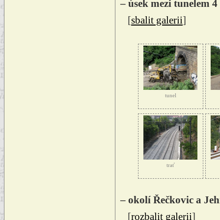
– úsek mezi tunelem 4
[
sbalit galerii
]
tunel
trať
– okolí Řečkovic a Jeh
[
rozbalit galerii
]