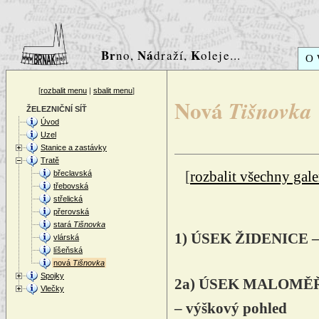
Br
Ná
K
no,
draží,
oleje...
O
[
rozbalit menu
|
sbalit menu
]
Nová
Tišnovka
ŽELEZNIČNÍ SÍŤ
Úvod
Uzel
Stanice a zastávky
Tratě
břeclavská
[
rozbalit všechny gale
třebovská
střelická
přerovská
stará
Tišnovka
1) ÚSEK ŽIDENICE
vlárská
líšeňská
nová
Tišnovka
Spojky
2a) ÚSEK MALOMĚŘIC
Vlečky
– výškový pohled