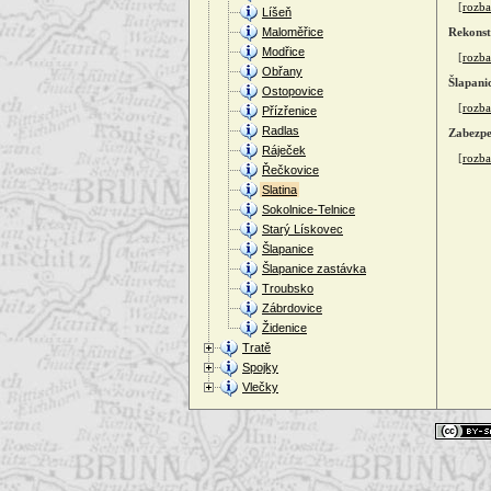
[
rozbal
Líšeň
Maloměřice
Rekonst
Modřice
[
rozbal
Obřany
Šlapani
Ostopovice
[
rozbal
Přízřenice
Radlas
Zabezpe
Ráječek
[
rozbal
Řečkovice
Slatina
Sokolnice-Telnice
Starý Lískovec
Šlapanice
Šlapanice zastávka
Troubsko
Zábrdovice
Židenice
Tratě
Spojky
Vlečky