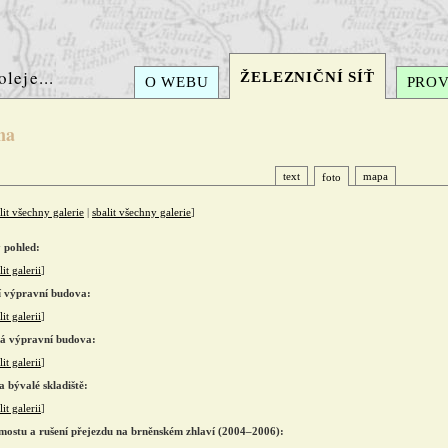
oleje...
ŽELEZNIČNÍ SÍŤ
O WEBU
PRO
na
text
mapa
foto
lit všechny galerie
|
sbalit všechny galerie
]
 pohled:
it galerii
]
 výpravní budova:
it galerii
]
á výpravní budova:
it galerii
]
 bývalé skladiště:
it galerii
]
mostu a rušení přejezdu na brněnském zhlaví (2004–2006):