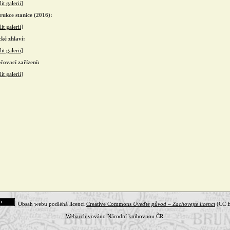
it galerii
]
rukce stanice (2016):
it galerii
]
cké zhlaví:
it galerii
]
čovací zařízení:
it galerii
]
Obsah webu podléhá licenci
Creative Commons
Uveďte původ – Zachovejte licenci
(CC B
Webarchiv
ováno Národní knihovnou ČR.