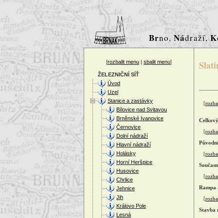
Br
Ná
K
no,
draží,
[
rozbalit menu
|
sbalit menu
]
Slati
ŽELEZNIČNÍ SÍŤ
Úvod
Uzel
Stanice a zastávky
[
rozba
Bílovice nad Svitavou
Brněnské Ivanovice
Celkový
Černovice
[
rozbal
Dolní nádraží
Původní
Hlavní nádraží
Holásky
[
rozbal
Horní Heršpice
Současn
Husovice
[
rozbal
Chrlice
Rampa a
Jehnice
Jih
[
rozbal
Královo Pole
Stavba 
Lesná