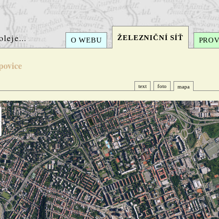
oleje...
ŽELEZNIČNÍ SÍŤ
O WEBU
PRO
povice
text
foto
mapa