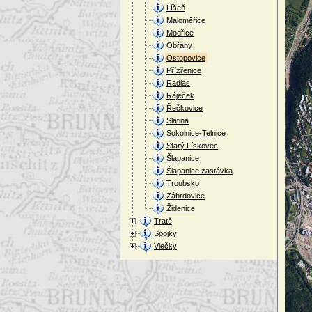
Líšeň
Maloměřice
Modřice
Obřany
Ostopovice
Přízřenice
Radlas
Ráječek
Řečkovice
Slatina
Sokolnice-Telnice
Starý Lískovec
Šlapanice
Šlapanice zastávka
Troubsko
Zábrdovice
Židenice
Tratě
Spojky
Vlečky