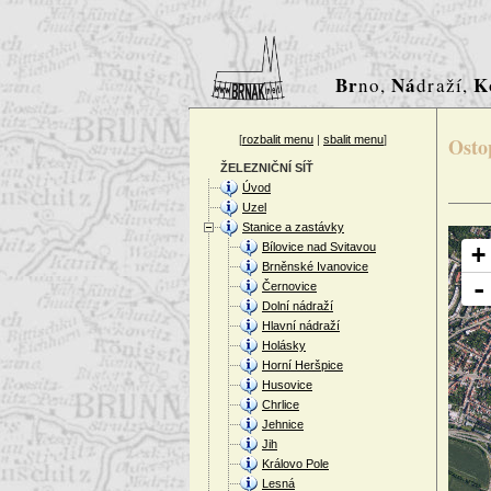
Br
Ná
K
no,
draží,
[
rozbalit menu
|
sbalit menu
]
Osto
ŽELEZNIČNÍ SÍŤ
Úvod
Uzel
Stanice a zastávky
Bílovice nad Svitavou
+
Brněnské Ivanovice
-
Černovice
Dolní nádraží
Hlavní nádraží
Holásky
Horní Heršpice
Husovice
Chrlice
Jehnice
Jih
Královo Pole
Lesná