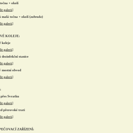
točna + okolí
it galerii
]
á malá točna + okolí (
zahrada
)
it galerii
]
VÉ KOLEJE:
é
koleje
it galerii
]
 dezinfekční stanice
it galerii
]
ý mostní obvod
it galerii
]
:
 přes Svratku
it galerii
]
zd přerovské trati
it galerii
]
PEČOVACÍ ZAŘÍZENÍ: