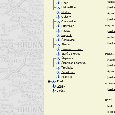
– jižní 
Líšeň
Maloměřice
[
rozbal
Modřice
– úprav
Obřany
[
rozbal
Ostopovice
– úprav
Přízřenice
Radlas
[
rozbal
Ráječek
– osobn
Řečkovice
[
rozbal
Slatina
Sokolnice-Telnice
Starý Lískovec
PŘESTA
Šlapanice
– stavb
Šlapanice zastávka
[
rozbal
Troubsko
– úprav
Zábrdovice
Židenice
[
rozbal
Tratě
– zázemí
Spojky
[
rozbal
Vlečky
BÝVAL
– budov
[
rozbal