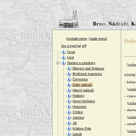
Br
Ná
K
no,
draží,
[
rozbalit menu
|
sbalit menu
]
Doln
ŽELEZNIČNÍ SÍŤ
Úvod
Uzel
Stanice a zastávky
[
rozba
Bílovice nad Svitavou
Brněnské Ivanovice
STANIC
Černovice
– koleje
Dolní nádraží
[
rozbal
Hlavní nádraží
Holásky
– výpra
Horní Heršpice
[
rozbal
Husovice
– zboře
Chrlice
[
rozbal
Jehnice
Jih
– seřaďo
Královo Pole
[
rozbal
Lesná