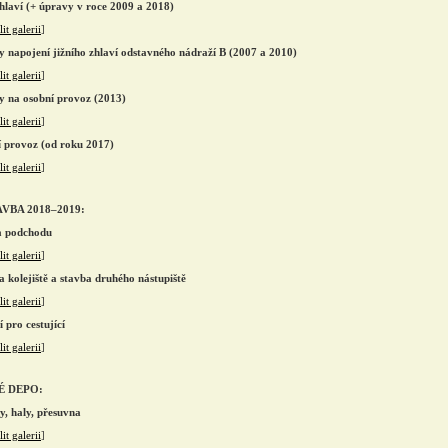
zhlaví (+ úpravy v roce 2009 a 2018)
it galerii
]
y napojení jižního zhlaví odstavného nádraží B (2007 a 2010)
it galerii
]
y na osobní provoz (2013)
it galerii
]
í provoz (od roku 2017)
it galerii
]
VBA 2018–2019:
a podchodu
it galerii
]
a kolejiště a stavba druhého nástupiště
it galerii
]
 pro cestující
it galerii
]
É DEPO:
y, haly, přesuvna
it galerii
]