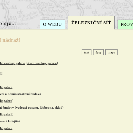
oleje...
ŽELEZNIČNÍ SÍŤ
O WEBU
PRO
í nádraží
text
mapa
foto
lit všechny galerie
|
sbalit všechny galerie
]
E:
it galerii
]
vní a administrativní budova
it galerii
]
né budovy (vedoucí posunu, klubovna, sklad)
it galerii
]
vací kolejiště
it galerii
]