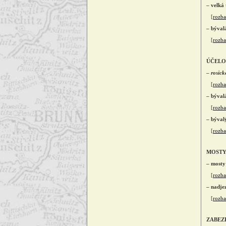
– velká 
[
rozbal
– býval
[
rozbal
ÚČELO
–
rosick
[
rozbal
– bývalá
[
rozbal
– býval
[
rozbal
MOSTY
– mosty
[
rozbal
– nadje
[
rozbal
ZABEZ